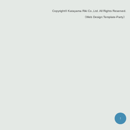
Copyright©
Katayama Riki Co.,Ltd.
All Rights Reserved.
《Web Design:Template-Party》
↑