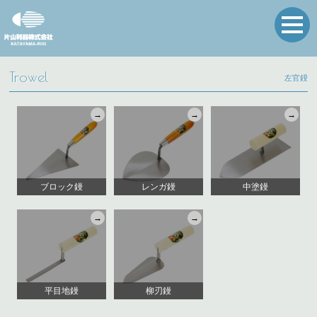
Trowel
左官鏝
ブロック鏝
レンガ鏝
中塗鏝
平目地鏝
柳刃鏝