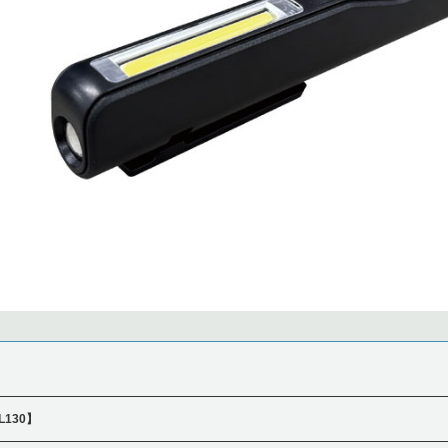
L130】